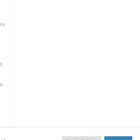
tra
ti
le