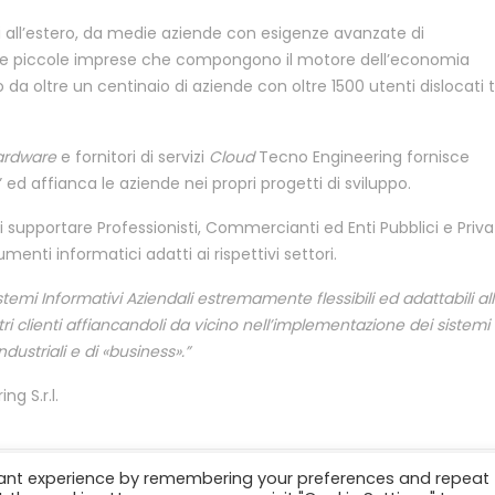
ali all’estero, da medie aziende con esigenze avanzate di
elle piccole imprese che compongono il motore dell’economia
 da oltre un centinaio di aziende con oltre 1500 utenti dislocati 
ardware
e fornitori di servizi
Cloud
Tecno Engineering fornisce
” ed affianca le aziende nei propri progetti di sviluppo.
i supportare Professionisti, Commercianti ed Enti Pubblici e Priva
rumenti informatici adatti ai rispettivi settori.
istemi Informativi Aziendali estremamente flessibili ed adattabili al
ri clienti affiancandoli da vicino nell’implementazione dei sistemi
ndustriali e di «business».”
g S.r.l.
vant experience by remembering your preferences and repeat