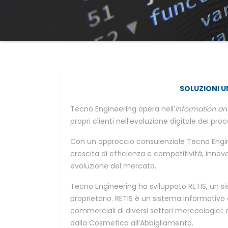
SOLUZIONI U
Tecno Engineering opera nell’
Information a
propri clienti nell’evoluzione digitale dei pro
Con un approccio consulenziale Tecno Engine
crescita di efficienza e competitività, innov
evoluzione del mercato.
Tecno Engineering ha sviluppato RETIS, un s
proprietario. RETIS è un sistema informativo 
commerciali di diversi settori merceologici: da
dalla Cosmetica all’Abbigliamento.