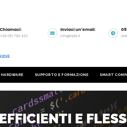
Chiamaci:
Inviaci un’email:
09
+39 051 790 420
info@te2k.it
dal
abili.
HARDWARE
SUPPORTO E FORMAZIONE
SMART COMP
EFFICIENTI E FLESS