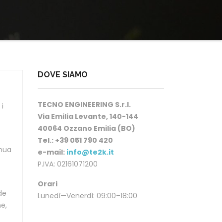
DOVE SIAMO
TECNO ENGINEERING S.r.l.
i
Via Emilia Levante, 140-144
40064 Ozzano Emilia (BO)
Tel.: +39 051 790 420
inua
e-mail:
info@te2k.it
P.IVA: 02161071200
Orari
de
Lunedì—Venerdì: 09:00–18:00
ne,