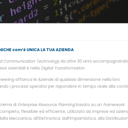
NICHE com’è UNICA LA TUA AZIENDA
nd Communication Technology
da oltre 30 anni accompagnando 
cessi aziendali e nella
Digital Transformation
.
ering affianca le Aziende di qualsiasi dimensione nella loro
ando i processi operativi per rispondere in tempo reale alla cont
istema di
Enterprise Resource Planning
basato su un
framework
completo, flessibile ed efficiente, utilizzato da imprese ed azien
lla Meccanica, all’Elettronica; dall’Impiantistica, alla Distribuzio